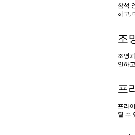
참석 
하고,
조
조명과
인하고
프
프라이
될 수