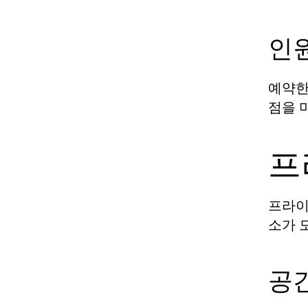
인
예약한
점을 
프
프라이
소가 
공