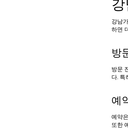
강
강남가
하면 
방문
방문 
다. 
예
예약은
또한 