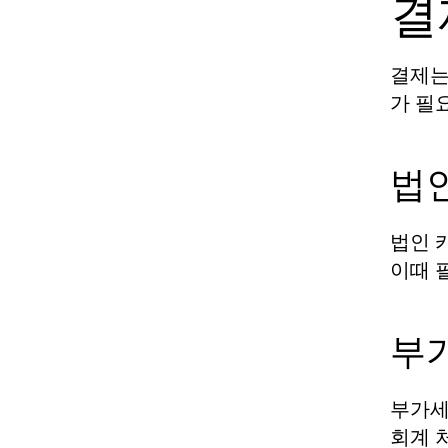
결
결제는
가 필
법인
법인 
이때 
부
부가세
회계 