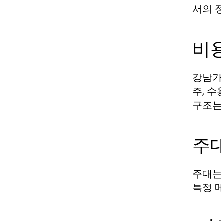
서의 
비
강남가
주, 
구조는
주
주대는
특정 